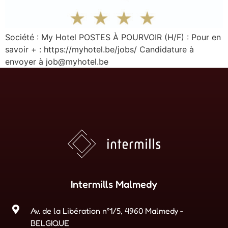
Société : My Hotel POSTES À POURVOIR (H/F) : Pour en
savoir + : https://myhotel.be/jobs/ Candidature à
envoyer à job@myhotel.be
Intermills Malmedy
Av. de la Libération n°1/5, 4960 Malmedy -
BELGIQUE