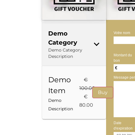
Demo
Votre nom
Category
Demo Category
Montant du
Description
bon
€
Demo
Message per
€
100.00
Item
Buy
€
Demo
80.00
Description
Date
d'expiration