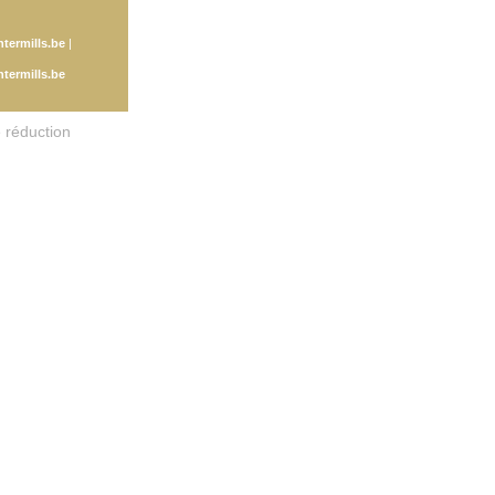
ntermills.be
|
termills.be
 réduction