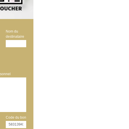
Nom du
destinataire
sonnel
Code du bon