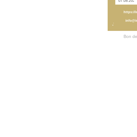
https://i
info@in
* -
Bon de