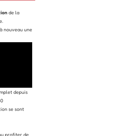
tion
de la
e.
t à nouveau une
omplet depuis
50
ion se sont
pu profiter de