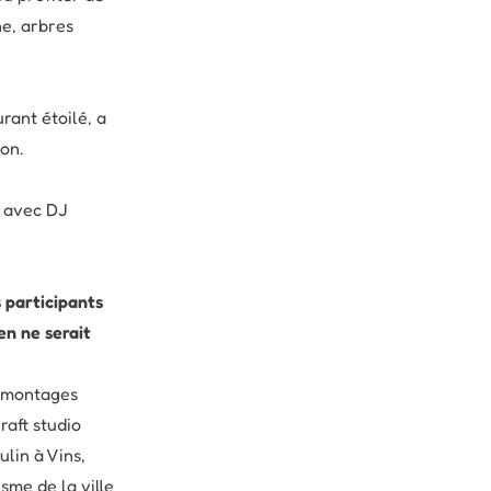
e, arbres
ant étoilé, a
on.
r avec DJ
 participants
en ne serait
s montages
raft studio
lin à Vins,
isme de la ville