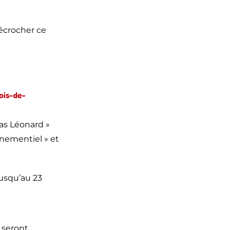
décrocher ce
ois-de-
as Léonard »
énementiel » et
jusqu’au 23
 seront