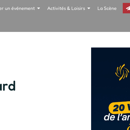
er un événement
Activités & Loisirs
La Scène
ard