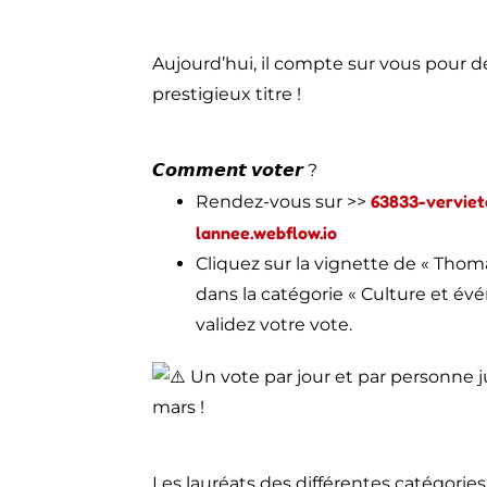
Aujourd’hui, il compte sur vous pour 
prestigieux titre !
𝘾𝙤𝙢𝙢𝙚𝙣𝙩 𝙫𝙤𝙩𝙚𝙧 ?
63833-verviet
Rendez-vous sur >>
lannee.webflow.io
Cliquez sur la vignette de « Thom
dans la catégorie « Culture et év
validez votre vote.
Un vote par jour et par personne 
mars !
Les lauréats des différentes catégories