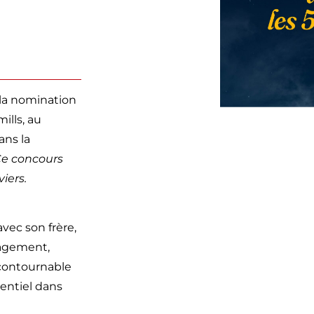
la nomination
ills, au
dans la
e concours
iers.
vec son frère,
gagement,
ncontournable
mentiel dans