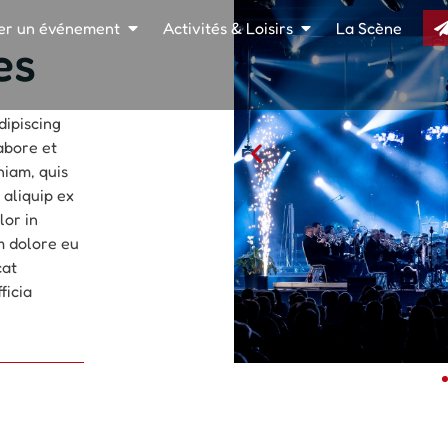
er un événement
Activités & Loisirs
La Scène
res
dipiscing
abore et
niam, quis
 aliquip ex
lor in
um dolore eu
cat
ficia