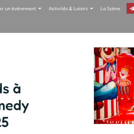
er un événement
Activités & Loisirs
La Scène
ds à
medy
25