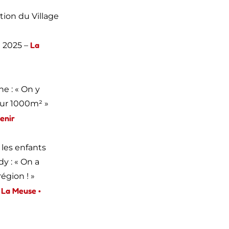
tion du Village
La
 2025 –
ne : « On y
sur 1000m² »
enir
 les enfants
y : « On a
égion ! »
La Meuse •
–