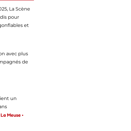
025, La Scène
dis pour
gonflables et
on avec plus
ompagnés de
ient un
 ans
La Meuse •
–