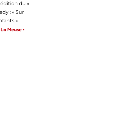
édition du «
dy : « Sur
nfants »
La Meuse •
–